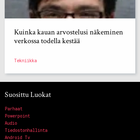
Kuinka kauan arvostelusi näkeminen
verkossa todella kestää
Tekniikka
Suosittu Luokat
Parhaat
Powerpoint
Audio
Tiedostonhallinta
Android Tv