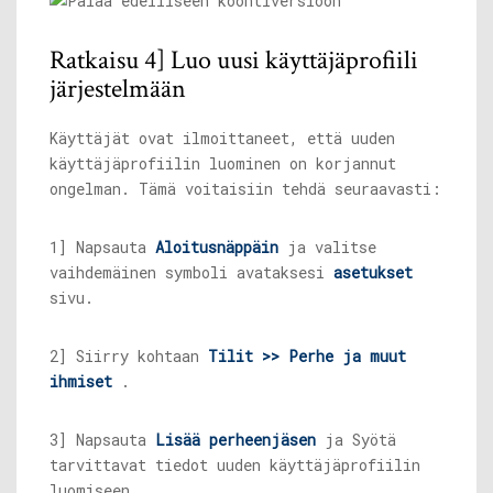
Ratkaisu 4] Luo uusi käyttäjäprofiili
järjestelmään
Käyttäjät ovat ilmoittaneet, että uuden
käyttäjäprofiilin luominen on korjannut
ongelman. Tämä voitaisiin tehdä seuraavasti:
1] Napsauta
Aloitusnäppäin
ja valitse
vaihdemäinen symboli avataksesi
asetukset
sivu.
2] Siirry kohtaan
Tilit >> Perhe ja muut
ihmiset
.
3] Napsauta
Lisää perheenjäsen
ja Syötä
tarvittavat tiedot uuden käyttäjäprofiilin
luomiseen.