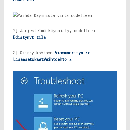
2] Järjestelmä käynnistyy uudelleen
Edistynyt tila
.
3] Siirry kohtaan
Vianmääritys >>
Lisäasetukset
Vaihtoehto
s
.