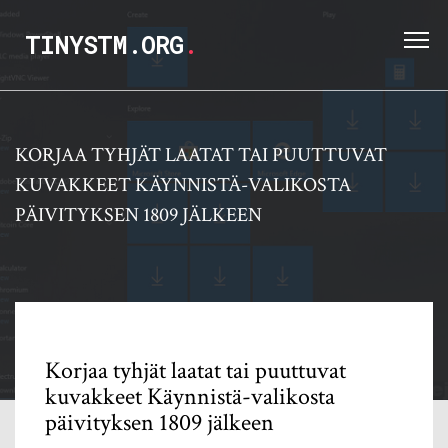
TINYSTM.ORG
.
KORJAA TYHJÄT LAATAT TAI PUUTTUVAT
KUVAKKEET KÄYNNISTÄ-VALIKOSTA
PÄIVITYKSEN 1809 JÄLKEEN
Korjaa tyhjät laatat tai puuttuvat
kuvakkeet Käynnistä-valikosta
päivityksen 1809 jälkeen