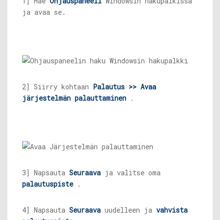
1] Hae
Ohjauspaneeli
Windowsin hakupalkissa
ja avaa se.
2] Siirry kohtaan
Palautus >> Avaa
järjestelmän palauttaminen
.
3] Napsauta
Seuraava
ja valitse oma
palautuspiste
.
4] Napsauta
Seuraava
uudelleen ja
vahvista