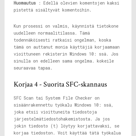
Huomautus
: Edellä olevien komentojen kaksi
pistettä sisältyvät komentoihin.
Kun prosessi on valmis, käynnistä tietokone
uudelleen normaalitilassa. Tämä
todennäköisesti ratkaisi ongelman, koska
tämä on auttanut monia käyttäjiä korjaamaan
vioittuneen rekisterin Windows 10: ssä. Jos
sinulla on edelleen sama ongelma. kokeile
seuraavaa tapaa.
Korjaa 4 - Suorita SFC-skannaus
SFC Scan tai System File Checker on
sisäänrakennettu työkalu Windows 10: ssä,
joka etsii vioittuneita tiedostoja
järjestelmätiedostohakemistosta. Ja jos
jokin tiedosto (t) löytyy korjattavaksi, se
korjaa tiedoston. Voit käyttää tätä työkalua