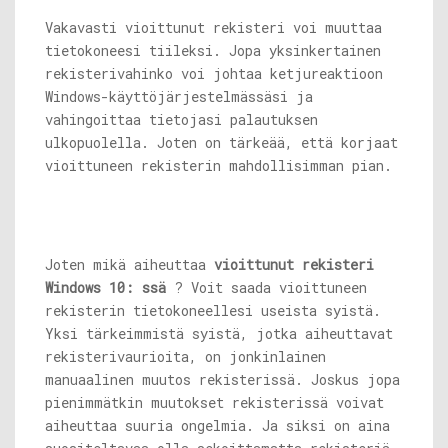
Vakavasti vioittunut rekisteri voi muuttaa
tietokoneesi tiileksi. Jopa yksinkertainen
rekisterivahinko voi johtaa ketjureaktioon
Windows-käyttöjärjestelmässäsi ja
vahingoittaa tietojasi palautuksen
ulkopuolella. Joten on tärkeää, että korjaat
vioittuneen rekisterin mahdollisimman pian.
Joten mikä aiheuttaa
vioittunut rekisteri
Windows 10: ssä
? Voit saada vioittuneen
rekisterin tietokoneellesi useista syistä.
Yksi tärkeimmistä syistä, jotka aiheuttavat
rekisterivaurioita, on jonkinlainen
manuaalinen muutos rekisterissä. Joskus jopa
pienimmätkin muutokset rekisterissä voivat
aiheuttaa suuria ongelmia. Ja siksi on aina