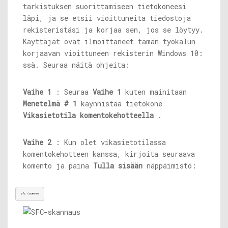
tarkistuksen suorittamiseen tietokoneesi
läpi, ja se etsii vioittuneita tiedostoja
rekisteristäsi ja korjaa sen, jos se löytyy.
Käyttäjät ovat ilmoittaneet tämän työkalun
korjaavan vioittuneen rekisterin Windows 10:
ssä. Seuraa näitä ohjeita:
Vaihe 1
: Seuraa
Vaihe 1
kuten mainitaan
Menetelmä # 1
käynnistää tietokone
Vikasietotila komentokehotteella
.
Vaihe 2
: Kun olet vikasietotilassa
komentokehotteen kanssa, kirjoita seuraava
komento ja paina
Tulla sisään
näppäimistö:
sfc /scannow