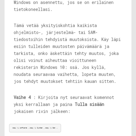
Windows on asennettu, jos se on erilainen
tietokoneellasi.
Tämä vetää yksityiskohtia kaikista
ohjelmisto-, järjestelmä- tai SAM-
tiedostoihin tehdyistä muutoksista. Käy läpi
esiin tulleiden muutosten päivämäärä ja
tarkista, onko äskettäin tehty muutos, joka
olisi voinut aiheuttaa vioittuneen
rekisterin Windows 10: ssä. Jos kyllä,
noudata seuraavaa vaihetta, lopeta muuten,
jos tehdyt muutokset tehtiin kauan sitten.
Vaihe 4
: Kirjoita nyt seuraavat komennot
yksi kerrallaan ja paina
Tulla sisään
jokaisen rivin jälkeen:
copy /y software ..copy /y System ..copy /y Sam ..