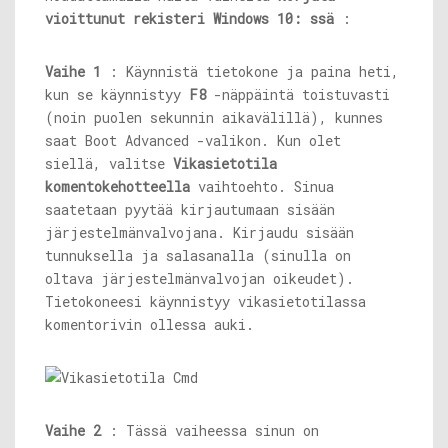
vioittunut rekisteri Windows 10: ssä
:
Vaihe 1
: Käynnistä tietokone ja paina heti,
kun se käynnistyy
F8
-näppäintä toistuvasti
(noin puolen sekunnin aikavälillä), kunnes
saat Boot Advanced -valikon. Kun olet
siellä, valitse
Vikasietotila
komentokehotteella
vaihtoehto. Sinua
saatetaan pyytää kirjautumaan sisään
järjestelmänvalvojana. Kirjaudu sisään
tunnuksella ja salasanalla (sinulla on
oltava järjestelmänvalvojan oikeudet).
Tietokoneesi käynnistyy vikasietotilassa
komentorivin ollessa auki.
Vaihe 2
: Tässä vaiheessa sinun on