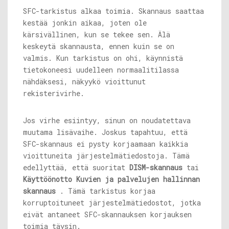
SFC-tarkistus alkaa toimia. Skannaus saattaa
kestää jonkin aikaa, joten ole
kärsivällinen, kun se tekee sen. Älä
keskeytä skannausta, ennen kuin se on
valmis. Kun tarkistus on ohi, käynnistä
tietokoneesi uudelleen normaalitilassa
nähdäksesi, näkyykö vioittunut
rekisterivirhe.
Jos virhe esiintyy, sinun on noudatettava
muutama lisävaihe. Joskus tapahtuu, että
SFC-skannaus ei pysty korjaamaan kaikkia
vioittuneita järjestelmätiedostoja. Tämä
edellyttää, että suoritat
DISM-skannaus
tai
Käyttöönotto Kuvien ja palvelujen hallinnan
skannaus
. Tämä tarkistus korjaa
korruptoituneet järjestelmätiedostot, jotka
eivät antaneet SFC-skannauksen korjauksen
toimia täysin.