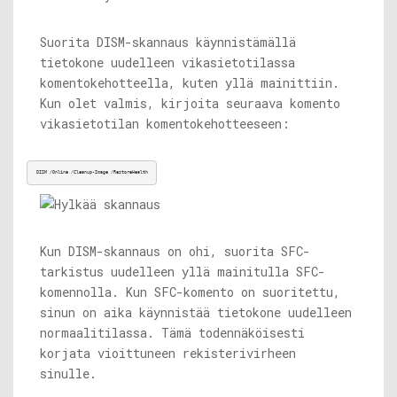
Suorita DISM-skannaus käynnistämällä
tietokone uudelleen vikasietotilassa
komentokehotteella, kuten yllä mainittiin.
Kun olet valmis, kirjoita seuraava komento
vikasietotilan komentokehotteeseen:
DISM /Online /Cleanup-Image /RestoreHealth
Kun DISM-skannaus on ohi, suorita SFC-
tarkistus uudelleen yllä mainitulla SFC-
komennolla. Kun SFC-komento on suoritettu,
sinun on aika käynnistää tietokone uudelleen
normaalitilassa. Tämä todennäköisesti
korjata vioittuneen rekisterivirheen
sinulle.