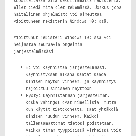
suositeltavaa olla sekoittamatta rekisteriä,
ellet tiedä mitä olet tekemässä. Joskus jopa
haitallinen ohjelmisto voi aiheuttaa
vioittuneen rekisterin Windows 10: ssä.
Vioittunut rekisteri Windows 10: ssä voi
heijastaa seuraavia ongelmia
järjestelmässäsi:
Et voi käynnistää järjestelmääsi.
Käynnistyksen aikana saatat saada
sinisen näytön virheen, ja käynnistys
rajoittuu siniseen näyttöön.
Pystyt käynnistämään järjestelmän,
koska vahingot ovat nimellisiä, mutta
kun käytät tietokonetta, saat yhtäkkiä
sinisen ruudun virheen. Kaikki
tallentamattomat tietosi poistetaan.
Vaikka tämän tyyppisissä virheissä voit