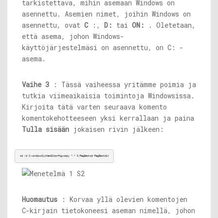
tarkistettava, mihin asemaan Windows on
asennettu. Asemien nimet, joihin Windows on
asennettu, ovat
C
:,
D:
tai
ON:
. Oletetaan,
että asema, johon Windows-
käyttöjärjestelmäsi on asennettu, on C: -
asema.
Vaihe 3
: Tässä vaiheessa yritämme poimia ja
tutkia viimeaikaisia ​​toimintoja Windowsissa.
Kirjoita tätä varten seuraava komento
komentokehotteeseen yksi kerrallaan ja paina
Tulla sisään
jokaisen rivin jälkeen:
cd /d C:windowsSystem32configxcopy *.* C:RegBackcd RegBackdir
Huomautus
: Korvaa yllä olevien komentojen
C-kirjain tietokoneesi aseman nimellä, johon