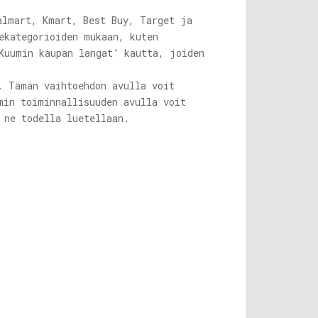
almart, Kmart, Best Buy, Target ja
ekategorioiden mukaan, kuten
Kuumin kaupan langat’ kautta, joiden
. Tämän vaihtoehdon avulla voit
min toiminnallisuuden avulla voit
 ne todella luetellaan.