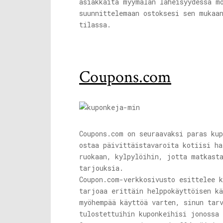
asiakkaita myymälän läheisyydessä m
suunnittelemaan ostoksesi sen mukaa
tilassa.
Coupons.com
Coupons.com
on seuraavaksi paras kup
ostaa päivittäistavaroita kotiisi h
ruokaan, kylpylöihin, jotta matkast
tarjouksia.
Coupon.com-verkkosivusto
esittelee k
tarjoaa erittäin helppokäyttöisen k
myöhempää käyttöä varten, sinun tar
tulostettuihin kuponkeihisi jonossa 