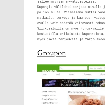
jälleenmyyjien myyntipisteissä.
Kupongit-välilehti tarjoaa sinulle 
paljon muuta. Viimeisenä muttei väh
matkailu, terveys ja kauneus, video
avulla voit säästää valtavasti rahaa
Slickdealsilla on myös Forum-välile
keskustella erilaisista kuponkeista
myös jakaa tarjouksia ja tarjouskoo
Groupon