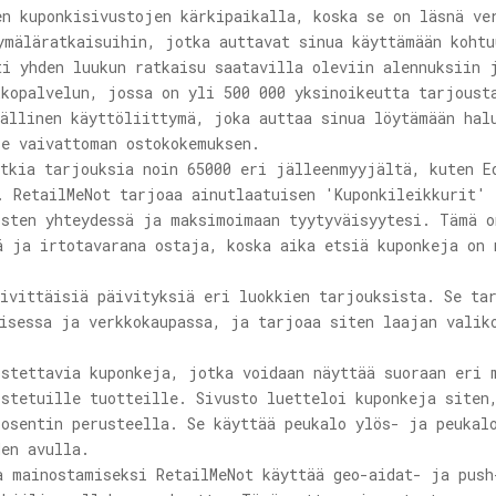
en kuponkisivustojen kärkipaikalla, koska se on läsnä ve
ymäläratkaisuihin, jotka auttavat sinua käyttämään kohtu
ti yhden luukun ratkaisu saatavilla oleviin alennuksiin 
kkopalvelun, jossa on yli 500 000 yksinoikeutta tarjoust
vällinen käyttöliittymä, joka auttaa sinua löytämään hal
le vaivattoman ostokokemuksen.
utkia tarjouksia noin 65000 eri jälleenmyyjältä, kuten E
. RetailMeNot tarjoaa ainutlaatuisen 'Kuponkileikkurit' 
osten yhteydessä ja maksimoimaan tyytyväisyytesi. Tämä o
ä ja irtotavarana ostaja, koska aika etsiä kuponkeja on 
äivittäisiä päivityksiä eri luokkien tarjouksista. Se ta
lisessa ja verkkokaupassa, ja tarjoaa siten laajan valik
ostettavia kuponkeja, jotka voidaan näyttää suoraan eri 
 ostetuille tuotteille. Sivusto luetteloi kuponkeja siten
rosentin perusteella. Se käyttää peukalo ylös- ja peukal
den avulla.
a mainostamiseksi RetailMeNot käyttää geo-aidat- ja push