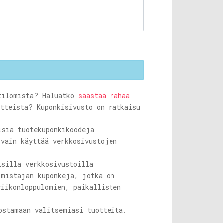
ttilomista? Haluatko
säästää rahaa
itteista? Kuponkisivusto on ratkaisu
sia ​​tuotekuponkikoodeja
 vain käyttää verkkosivustojen
isilla verkkosivustoilla
mistajan kuponkeja, jotka on
viikonloppulomien, paikallisten
ostamaan valitsemiasi tuotteita.