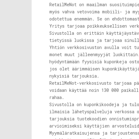
RetailMeNot on maailman suosituimpi
myös vahva vetovoima mobiili- ja my
odotettua enemmän. Se on ehdottomas
Yritys tarjoaa poikkeuksellisen ver
Sivustolla on erittäin käyttäjäystä
tietyissä luokissa ja tarjoaa sinul
Yhtiön verkkosivuston avulla voit t
monet muut jälleenmyyjät luokittain
hyödyntämään fyysisiä kuponkeja ost
jos olet äärimmäisen kuponkikäyttäj
nykyisiä tarjouksia.
RetailMeNot-verkkosivusto tarjoaa p
voidaan käyttää noin 130 000 paikal
rahaa.
Sivustolla on kuponkikoodeja ja tul
ilmaisia ​​lähetyspalveluja verkossa
tarjouksia tuotekoodien onnistumisp
arvioimiseksi käyttäjien arvostelui
Myymäläratkaisujensa ja tarjoustens