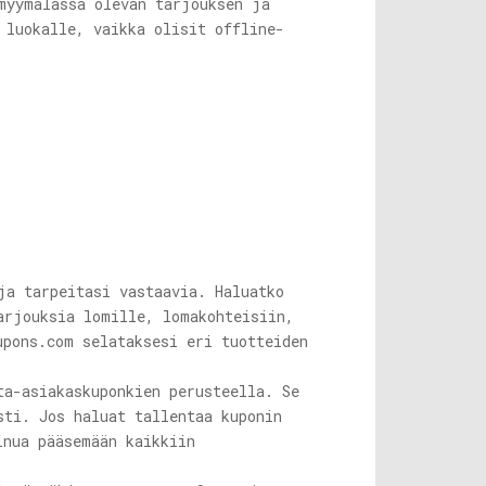
myymälässä olevan tarjouksen ja
 luokalle, vaikka olisit offline-
ja tarpeitasi vastaavia. Haluatko
arjouksia lomille, lomakohteisiin,
upons.com
selataksesi eri tuotteiden
a-asiakaskuponkien perusteella. Se
sti. Jos haluat tallentaa kuponin
inua pääsemään kaikkiin