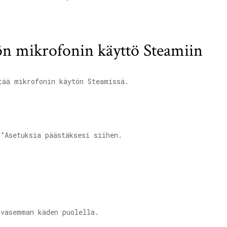
öön mikrofonin käyttö Steamiin
tää mikrofonin käytön Steamissä.
”Asetuksia päästäksesi siihen.
vasemman käden puolella.