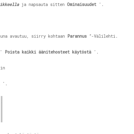
ikkeella
ja napsauta sitten
Ominaisuudet
'.
kuna avautuu, siirry kohtaan
Parannus
”-Välilehti.
 '
Poista kaikki äänitehosteet käytöstä
'.
'.