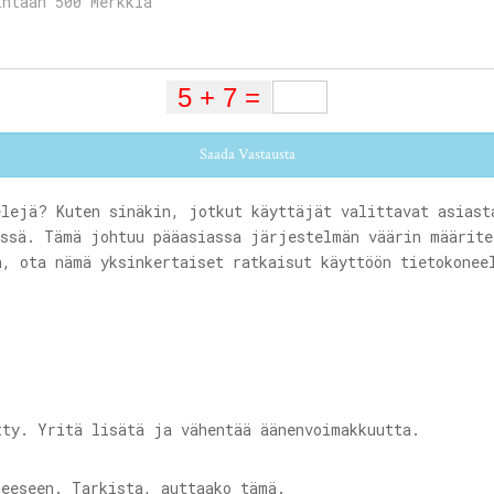
Saada Vastausta
elejä? Kuten sinäkin, jotkut käyttäjät valittavat asiast
issä. Tämä johtuu pääasiassa järjestelmän väärin määrite
a, ota nämä yksinkertaiset ratkaisut käyttöön tietokonee
tty. Yritä lisätä ja vähentää äänenvoimakkuutta.
neeseen. Tarkista, auttaako tämä.