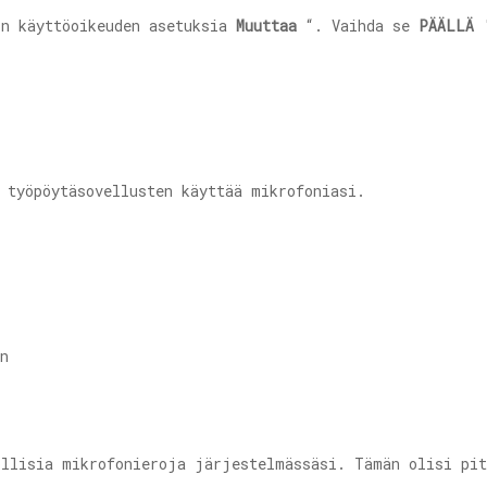
in käyttöoikeuden asetuksia
Muuttaa
“. Vaihda se
PÄÄLLÄ
 työpöytäsovellusten käyttää mikrofoniasi.
.
ollisia mikrofonieroja järjestelmässäsi. Tämän olisi pit