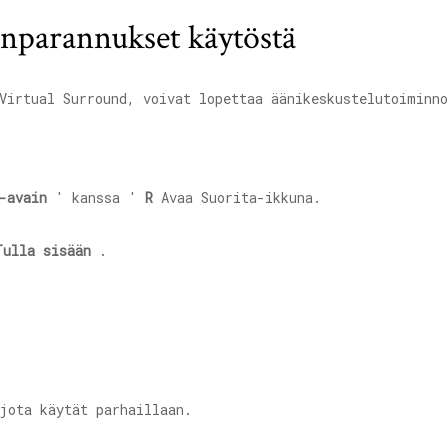
enparannukset käytöstä
Virtual Surround, voivat lopettaa äänikeskustelutoiminn
-avain
' kanssa '
R
Avaa Suorita-ikkuna.
Tulla sisään
.
jota käytät parhaillaan.