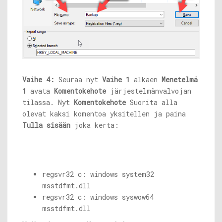
Vaihe 4:
Seuraa nyt
Vaihe 1
alkaen
Menetelmä
1
avata
Komentokehote
järjestelmänvalvojan
tilassa. Nyt
Komentokehote
Suorita alla
olevat kaksi komentoa yksitellen ja paina
Tulla sisään
joka kerta:
regsvr32 c: windows system32
msstdfmt.dll
regsvr32 c: windows syswow64
msstdfmt.dll