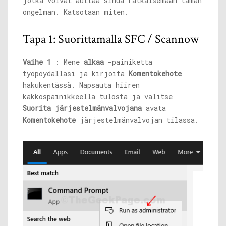
jotka voivat auttaa sinua ratkaisemaan tämän
ongelman. Katsotaan miten.
Tapa 1: Suorittamalla SFC / Scannow
Vaihe 1
: Mene
alkaa
-painiketta
työpöydälläsi ja kirjoita
Komentokehote
hakukentässä. Napsauta hiiren
kakkospainikkeella tulosta ja valitse
Suorita järjestelmänvalvojana
avata
Komentokehote
järjestelmänvalvojan tilassa.