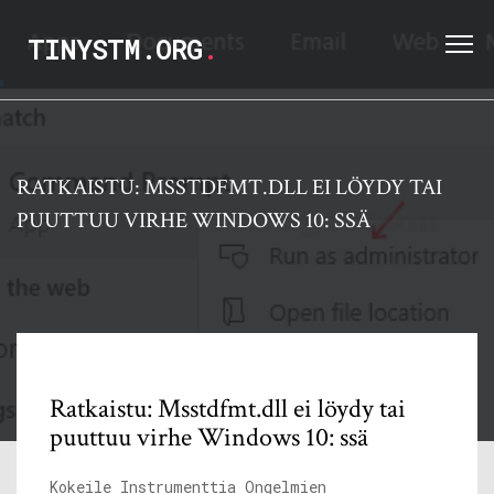
TINYSTM.ORG
.
RATKAISTU: MSSTDFMT.DLL EI LÖYDY TAI
PUUTTUU VIRHE WINDOWS 10: SSÄ
Ratkaistu: Msstdfmt.dll ei löydy tai
puuttuu virhe Windows 10: ssä
Kokeile Instrumenttia Ongelmien