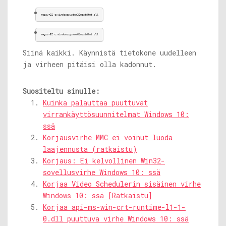
regsvr32 c:windowssystem32msstdfmt.dll
regsvr32 c:windowssyswow64msstdfmt.dll
Siinä kaikki. Käynnistä tietokone uudelleen
ja virheen pitäisi olla kadonnut.
Suositeltu sinulle:
Kuinka palauttaa puuttuvat
virrankäyttösuunnitelmat Windows 10:
ssä
Korjausvirhe MMC ei voinut luoda
laajennusta (ratkaistu)
Korjaus: Ei kelvollinen Win32-
sovellusvirhe Windows 10: ssä
Korjaa Video Schedulerin sisäinen virhe
Windows 10: ssä [Ratkaistu]
Korjaa api-ms-win-crt-runtime-l1-1-
0.dll puuttuva virhe Windows 10: ssä