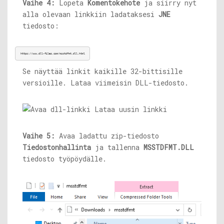
Vaihe 4:
Lopeta
Komentokehote
ja siirry nyt
alla olevaan linkkiin ladataksesi
JNE
tiedosto:
https://www.dll-files.com/msstdfmt.dll.html
Se näyttää linkit kaikille 32-bittisille
versioille. Lataa viimeisin DLL-tiedosto.
Vaihe 5:
Avaa ladattu zip-tiedosto
Tiedostonhallinta
ja tallenna
MSSTDFMT.DLL
tiedosto työpöydälle.