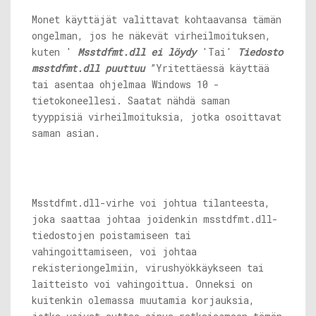
Monet käyttäjät valittavat kohtaavansa tämän
ongelman, jos he näkevät virheilmoituksen,
kuten '
Msstdfmt.dll
ei löydy
'Tai'
Tiedosto
msstdfmt.dll
puuttuu
”Yritettäessä käyttää
tai asentaa ohjelmaa Windows 10 -
tietokoneellesi. Saatat nähdä saman
tyyppisiä virheilmoituksia, jotka osoittavat
saman asian.
Msstdfmt.dll-virhe
voi johtua tilanteesta,
joka saattaa johtaa joidenkin
msstdfmt.dll-
tiedostojen
poistamiseen tai
vahingoittamiseen, voi johtaa
rekisteriongelmiin, virushyökkäykseen tai
laitteisto voi vahingoittua. Onneksi on
kuitenkin olemassa muutamia korjauksia,