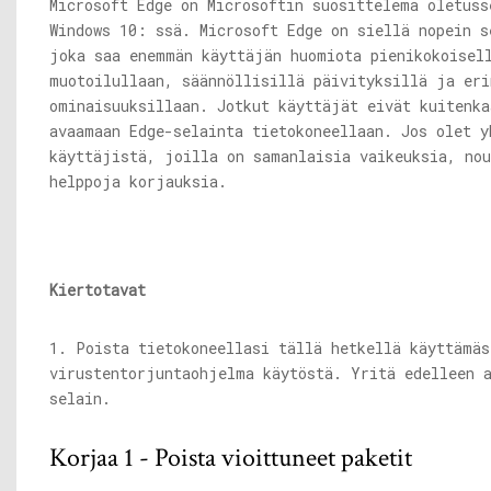
Microsoft Edge on Microsoftin suosittelema oletuss
Windows 10: ssä. Microsoft Edge on siellä nopein s
joka saa enemmän käyttäjän huomiota pienikokoisel
muotoilullaan, säännöllisillä päivityksillä ja eri
ominaisuuksillaan. Jotkut käyttäjät eivät kuitenka
avaamaan Edge-selainta tietokoneellaan. Jos olet y
käyttäjistä, joilla on samanlaisia ​​vaikeuksia, no
helppoja korjauksia.
Kiertotavat
1. Poista tietokoneellasi tällä hetkellä käyttämäs
virustentorjuntaohjelma käytöstä. Yritä edelleen 
selain.
Korjaa 1 - Poista vioittuneet paketit