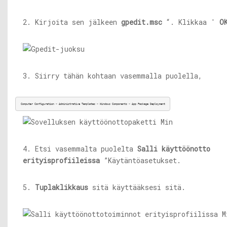
2. Kirjoita sen jälkeen
gpedit.msc
“. Klikkaa '
O
3. Siirry tähän kohtaan vasemmalla puolella,
Computer Configuration > Administrative Templates > Windows Components > App Package Deployment
4. Etsi vasemmalta puolelta
Salli käyttöönotto
erityisprofiileissa
”Käytäntöasetukset.
5.
Tuplaklikkaus
sitä käyttääksesi sitä.