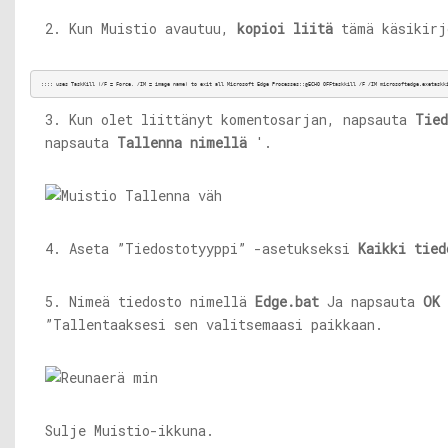
2. Kun Muistio avautuu,
kopioi liitä
tämä käsikirj
:::: uses TaskKill (/F = Force, /IM = image name) to exit all Microsoft Edge Processes::@ECHO OFFtaskkill /F /IM microsoftedge.exetaskk
3. Kun olet liittänyt komentosarjan, napsauta
Tied
napsauta
Tallenna nimellä
'.
4. Aseta ”Tiedostotyyppi” -asetukseksi
Kaikki tied
5. Nimeä tiedosto nimellä
Edge.bat
Ja napsauta
OK
”Tallentaaksesi sen valitsemaasi paikkaan.
Sulje Muistio-ikkuna.