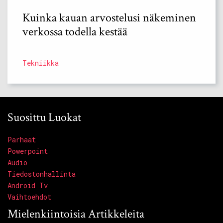
Kuinka kauan arvostelusi näkeminen
verkossa todella kestää
Tekniikka
Suosittu Luokat
Parhaat
Powerpoint
Audio
Tiedostonhallinta
Android Tv
Vaihtoehdot
Mielenkiintoisia Artikkeleita