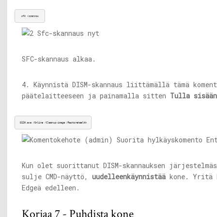
sfc /scannow
SFC-skannaus alkaa.
4. Käynnistä DISM-skannaus liittämällä tämä koment
päätelaitteeseen ja painamalla sitten
Tulla sisään
DISM.exe
 /Online /Cleanup-image /Restorehealth
Kun olet suorittanut DISM-skannauksen järjestelmäs
sulje CMD-näyttö,
uudelleenkäynnistää
kone. Yritä 
Edgeä edelleen.
Korjaa 7 - Puhdista kone