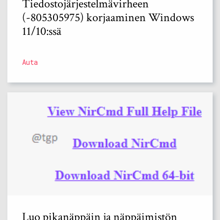
Tiedostojärjestelmävirheen
(-805305975) korjaaminen Windows
11/10:ssä
Auta
Luo pikanäppäin ja näppäimistön