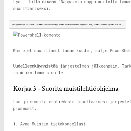
Lyö '
Tulla sisään
’Näppäintä näppäimistöltä tämä
suorittamiseksi.
Get-AppXPackage -AllUsers | Foreach {Add-AppxPackage -DisableDevelopmentMode -Register '$($_.InstallLocation)
AppXManifest.xml
'}
Kun olet suorittanut tämän koodin, sulje PowerShel
Uudelleenkäynnistää
järjestelmän jälkeenpäin. Tar
toimiiko tämä sinulle.
Korjaa 3 - Suorita muistilehtiöohjelma
Luo ja suorita erätiedosto lopettaaksesi järjeste
prosessit.
1. Avaa Muistio tietokoneellasi.