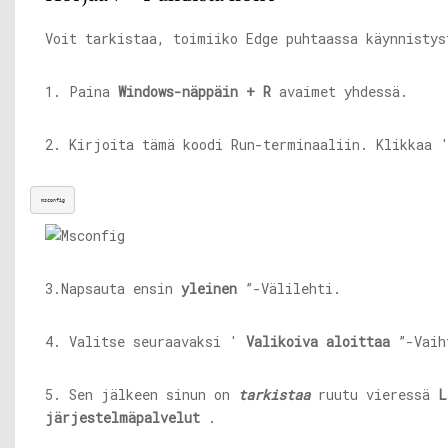
Voit tarkistaa, toimiiko Edge puhtaassa käynnistys
1. Paina
Windows-näppäin + R
avaimet yhdessä.
2. Kirjoita tämä koodi Run-terminaaliin. Klikkaa
msconfig
3.Napsauta ensin
yleinen
”-Välilehti.
4. Valitse seuraavaksi '
Valikoiva
aloittaa
”-Vaih
5. Sen jälkeen sinun on
tarkistaa
ruutu vieressä
L
järjestelmäpalvelut
.