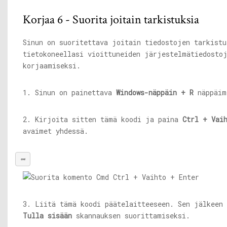
Korjaa 6 - Suorita joitain tarkistuksia
Sinun on suoritettava joitain tiedostojen tarkist
tietokoneellasi vioittuneiden järjestelmätiedosto
korjaamiseksi.
1. Sinun on painettava
Windows-näppäin + R
näppäim
2. Kirjoita sitten tämä koodi ja paina
Ctrl + Vai
avaimet yhdessä.
cmd
3. Liitä tämä koodi päätelaitteeseen. Sen jälkeen
Tulla sisään
skannauksen suorittamiseksi.