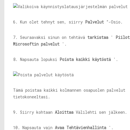
6. Kun olet tehnyt sen, siirry
Palvelut
”-Osio.
7. Seuraavaksi sinun on tehtävä
tarkistaa
'
Piilot
Microsoftin palvelut
'.
8. Napsauta lopuksi
Poista kaikki käytöstä
'.
Tämä poistaa kaikki kolmannen osapuolen palvelut
tietokoneeltasi.
9. Siirry kohtaan
Aloittaa
Välilehti sen jälkeen.
10. Napsauta vain
Avaa Tehtävienhallinta
'.