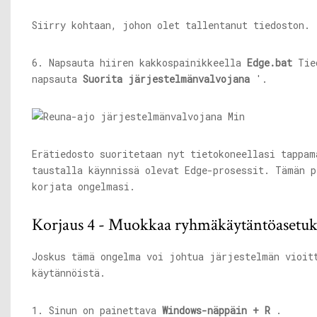
Siirry kohtaan, johon olet tallentanut tiedoston.
6. Napsauta hiiren kakkospainikkeella
Edge.bat
Tie
napsauta
Suorita järjestelmänvalvojana
'.
Erätiedosto suoritetaan nyt tietokoneellasi tappam
taustalla käynnissä olevat Edge-prosessit. Tämän p
korjata ongelmasi.
Korjaus 4 - Muokkaa ryhmäkäytäntöasetuk
Joskus tämä ongelma voi johtua järjestelmän vioit
käytännöistä.
1. Sinun on painettava
Windows-näppäin + R
.