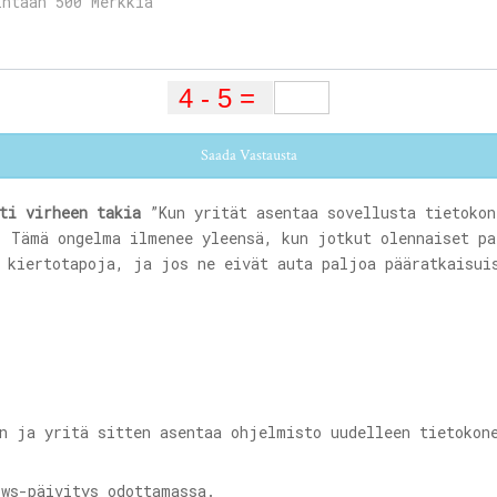
Saada Vastausta
ti virheen takia
”Kun yrität asentaa sovellusta tietokon
. Tämä ongelma ilmenee yleensä, kun jotkut olennaiset pa
ä kiertotapoja, ja jos ne eivät auta paljoa pääratkaisui
n ja yritä sitten asentaa ohjelmisto uudelleen tietokon
ows-päivitys odottamassa.