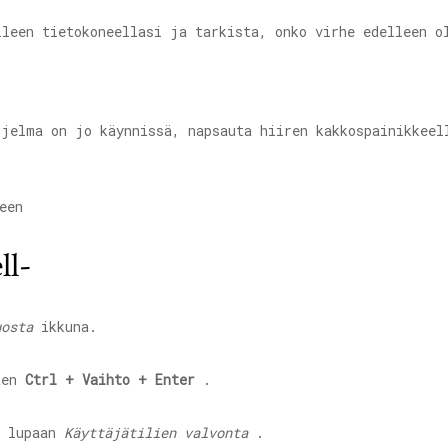
lleen tietokoneellasi ja tarkista, onko virhe edelleen o
jelma on jo käynnissä, napsauta hiiren kakkospainikkeel
ll-
uosta
ikkuna.
ten
Ctrl + Vaihto + Enter
.
n lupaan
Käyttäjätilien valvonta
.