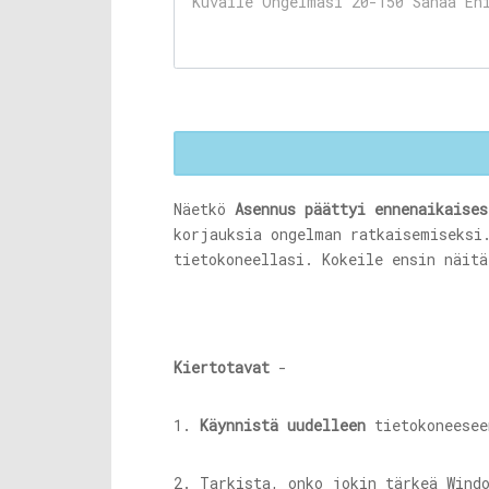
Näetkö
Asennus päättyi ennenaikaises
korjauksia ongelman ratkaisemiseksi
tietokoneellasi. Kokeile ensin näit
Kiertotavat
-
1.
Käynnistä uudelleen
tietokoneesee
2. Tarkista, onko jokin tärkeä Wind