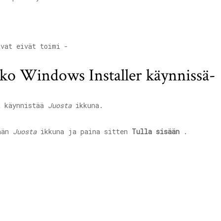
avat eivät toimi -
nko Windows Installer käynnissä-
 käynnistää
Juosta
ikkuna.
ään
Juosta
ikkuna ja paina sitten
Tulla sisään
.