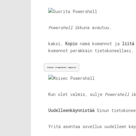
Powershell
ikkuna avautuu.
kaksi.
Kopio
nämä komennot ja
liitä
komennot peräkkäin tietokoneellasi.
msiexec /unregmsiexec /regserver
Kun olet valmis, sulje
Powershell
ik
Uudelleenkäynnistää
Sinun tietokonee
Yritä asentaa sovellus uudelleen kä