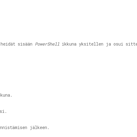
heidät sisään
PowerShell
ikkuna yksitellen ja osui sit
kuna.
si.
ynnistämisen jälkeen.