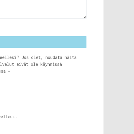
eellesi? Jos olet, noudata näitä
lvelut eivät ole käynnissä
ssa -
eellesi.