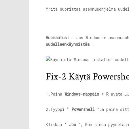
Yritä suorittaa asennusohjelma uude
Huomautus:
- Jos Windowsin asennusoh
uudelleenkäynnistää
.
Fix-2 Käytä Powershe
1.Paina
Windows-näppäin + R
avata
J
2.Tyyppi “
Powershell
”Ja paina sit
Klikkaa '
Joo
”, Kun sinua pyydetää