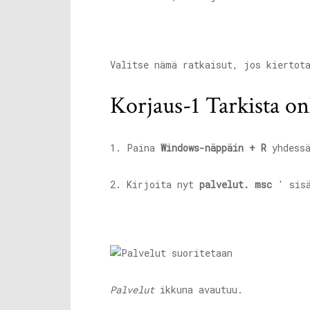
Valitse nämä ratkaisut, jos kiertot
Korjaus-1 Tarkista o
1. Paina
Windows-näppäin + R
yhdessä
2. Kirjoita nyt
palvelut. msc
' sis
Palvelut
ikkuna avautuu.