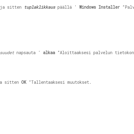
 ja sitten
tuplaklikkaus
päällä '
Windows Installer
”Palv
suudet
napsauta '
alkaa
”Aloittaaksesi palvelun tietokon
a sitten
OK
”Tallentaaksesi muutokset.