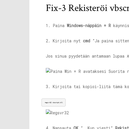
Fix-3 Rekisteröi vbscr
1. Paina
Windows-näppäin + R
käynni
2. Kirjoita nyt
cmd
”Ja paina sitte
Jos sinua pyydetään antamaan lupaa
K
3. Kirjoita tai kopioi-liitä tämä 
regsvr32 
vbscript.dll
4. Napsauta
OK
”, Kun viesti”
Rekis