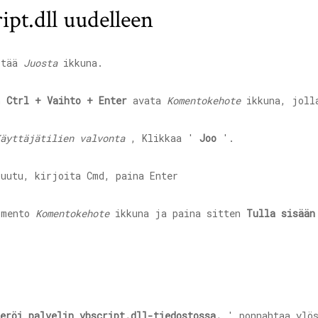
ipt.dll uudelleen
stää
Juosta
ikkuna.
n
Ctrl + Vaihto + Enter
avata
Komentokehote
ikkuna, jolla
äyttäjätilien valvonta
, Klikkaa '
Joo
'.
komento
Komentokehote
ikkuna ja paina sitten
Tulla sisään
teröi palvelin
vbscript.dll-tiedostossa
.
' ponnahtaa ylö