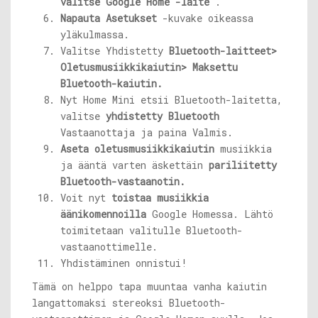
valitse Google Home -laite
.
Napauta Asetukset
-kuvake oikeassa
yläkulmassa.
Valitse Yhdistetty
Bluetooth-laitteet>
Oletusmusiikkikaiutin> Maksettu
Bluetooth-kaiutin.
Nyt Home Mini etsii Bluetooth-laitetta,
valitse
yhdistetty Bluetooth
Vastaanottaja ja paina Valmis.
Aseta oletusmusiikkikaiutin
musiikkia
ja ääntä varten äskettäin
pariliitetty
Bluetooth-vastaanotin.
Voit nyt
toistaa musiikkia
äänikomennoilla
Google Homessa. Lähtö
toimitetaan valitulle Bluetooth-
vastaanottimelle.
Yhdistäminen onnistui!
Tämä on helppo tapa muuntaa vanha kaiutin
langattomaksi stereoksi Bluetooth-