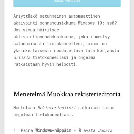
Saada Vastausta
Ärsyttääkö satunnainen automaattinen
aktivointi ponnahdusikkuna Windows 10: ssä?
Jos sinua häiritsee
aktivointiponnahdusikkuna, joka ilmestyy
satunnaisesti tietokoneellesi, sinun on
yksinkertaisesti noudatettava tätä korjausta
artikla
tietokoneellasi ja ongelma
ratkaistaan ​​hyvin helposti.
Menetelmä Muokkaa rekisterieditoria
Muutetaan
Rekisterieditori
ratkaisee tämän
ongelman tietokoneellasi.
1. Paina
Windows-näppäin + R
avata
Juosta