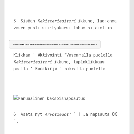
5. Sisään
Rekisterieditori
ikkuna, laajenna
vasen puoli siirtyäksesi tähän sijaintiin-
ComputerHKEY_LOCAL_MACHINESOFTWAREMicrosoftWindows NTCurrentVersionSoftwareProtectionPlatform
Klikkaa '
Aktivointi
”Vasemmalla puolella
Rekisterieditori
ikkuna,
tuplaklikkaus
päällä '
Käsikirja
' oikealla puolella.
6. Aseta nyt
Arvotiedot:
'
1
Ja napsauta
OK
'.