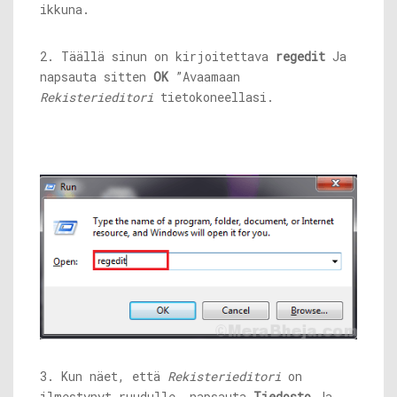
ikkuna.
2. Täällä sinun on kirjoitettava
regedit
Ja
napsauta sitten
OK
”Avaamaan
Rekisterieditori
tietokoneellasi.
3. Kun näet, että
Rekisterieditori
on
ilmestynyt ruudulle, napsauta
Tiedosto
Ja