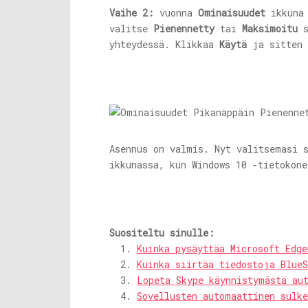
Vaihe 2:
vuonna
Ominaisuudet
ikkun
valitse
Pienennetty
tai
Maksimoitu
s
yhteydessä. Klikkaa
Käytä
ja sitten
Asennus on valmis. Nyt valitsemasi s
ikkunassa, kun Windows 10 -tietokone
Suositeltu sinulle:
Kuinka pysäyttää Microsoft Edg
Kuinka siirtää tiedostoja BlueS
Lopeta Skype käynnistymästä au
Sovellusten automaattinen sulk