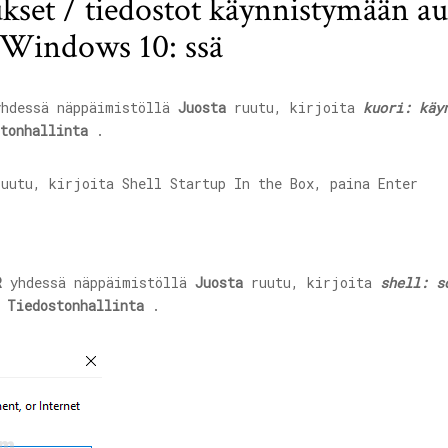
ukset / tiedostot käynnistymään au
 Windows 10: ssä
hdessä näppäimistöllä
Juosta
ruutu, kirjoita
kuori: käy
tonhallinta
.
R
yhdessä näppäimistöllä
Juosta
ruutu, kirjoita
shell: s
o
Tiedostonhallinta
.