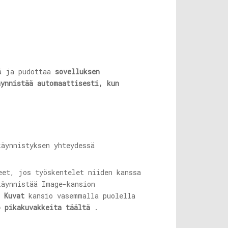
ä ja pudottaa
sovelluksen
äynnistää automaattisesti, kun
eet, jos työskentelet niiden kanssa
käynnistää Image-kansion
a
Kuvat
kansio vasemmalla puolella
o pikakuvakkeita täältä
.