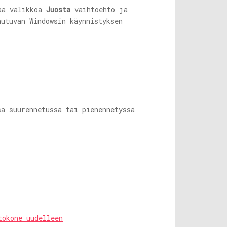
aa valikkoa
Juosta
vaihtoehto ja
utuvan Windowsin käynnistyksen
sa suurennetussa tai pienennetyssä
tokone uudelleen