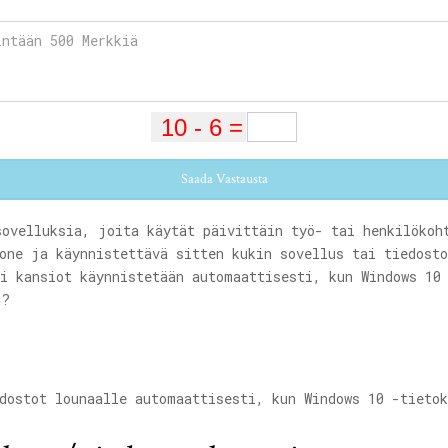
Saada Vastausta
sovelluksia, joita käytät päivittäin työ- tai henkilökoh
one ja käynnistettävä sitten kukin sovellus tai tiedost
i kansiot käynnistetään automaattisesti, kun Windows 10
n?
dostot lounaalle automaattisesti, kun Windows 10 -tieto