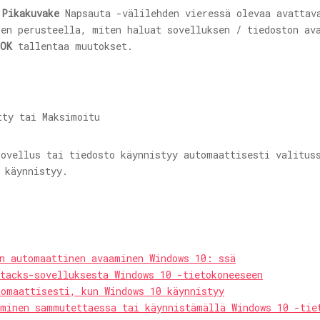
a
Pikakuvake
Napsauta -välilehden vieressä olevaa avattav
en perusteella, miten haluat sovelluksen / tiedoston ava
OK
tallentaa muutokset.
ovellus tai tiedosto käynnistyy automaattisesti valitus
 käynnistyy.
en automaattinen avaaminen Windows 10: ssä
tacks-sovelluksesta Windows 10 -tietokoneeseen
tomaattisesti, kun Windows 10 käynnistyy
eminen sammutettaessa tai käynnistämällä Windows 10 -tie