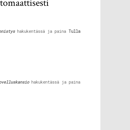
tomaattisesti
nnistys
hakukentässä ja paina
Tulla
ovelluskansio
hakukentässä ja paina