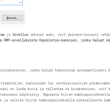
taa
ja
Sovellus
ikkunat auki, voit yksinkertaisesti vetä
a UWP-sovelluksista Käynnistys-kansioon, jonka haluat k
tiedostojen, kansioiden tai verkkosivustojen pikakuvakk
änäsi on luoda kuvia ja tallentaa ne kuvakansioon, voit 
etokoneesi käynnistyy. Napsauta hiiren kakkospainikkeell
o ja valitse hiiren kakkospainikkeella pikavalikosta
Lu