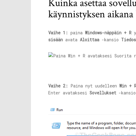
Kuinka asettaa sovell
käynnistyksen aikana
Vaihe 1:
paina
Windows-näppäin + R
y
sisään
avata
Aloittaa
-kansio
Tiedos
Vaihe 2:
Paina nyt uudelleen
Win + 
Enter avataksesi
Sovellukset
-kansi