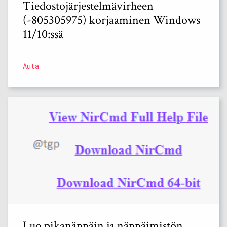
Tiedostojärjestelmävirheen
(-805305975) korjaaminen Windows
11/10:ssä
Auta
Luo pikanäppäin ja näppäimistön