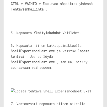
CTRL + VAIHTO + Esc
avaa näppäimet yhdessä
Tehtävienhallinta
.
5. Napsauta
Yksityiskohdat
Välilehti.
6. Napsauta hiiren kakkospainikkeella
ShellExperienceHost.exe
ja valitse
lopeta
tehtävä
. Jos et löydä
ShellExperienceHost.exe
, sen OK, siirry
seuraavaan vaiheeseen.
7. Vastaavasti napsauta hiiren oikealla