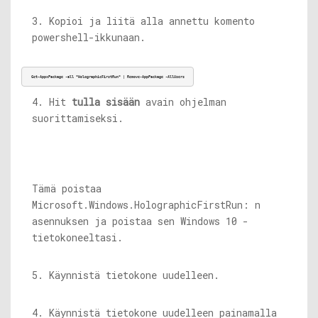
3. Kopioi ja liitä alla annettu komento
powershell-ikkunaan.
Get-AppxPackage -all *HolographicFirstRun* | Remove-AppPackage -AllUsers
4. Hit
tulla sisään
avain ohjelman
suorittamiseksi.
Tämä poistaa
Microsoft.Windows.HolographicFirstRun: n
asennuksen ja poistaa sen Windows 10 -
tietokoneeltasi.
5. Käynnistä tietokone uudelleen.
4. Käynnistä tietokone uudelleen painamalla