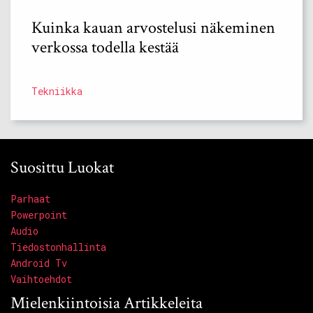
Kuinka kauan arvostelusi näkeminen
verkossa todella kestää
Tekniikka
Suosittu Luokat
Parhaat
Powerpoint
Audio
Tiedostonhallinta
Android Tv
Vaihtoehdot
Mielenkiintoisia Artikkeleita