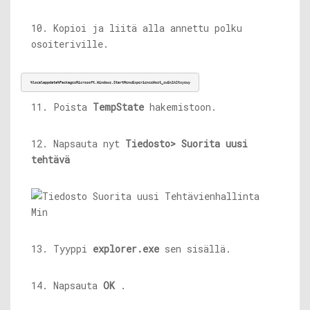
10. Kopioi ja liitä alla annettu polku
osoiteriville.
%localappdata%PackagesMicrosoft.Windows.StartMenuExperienceHost_cw5n1h2txyewy
11. Poista
TempState
hakemistoon.
12. Napsauta nyt
Tiedosto> Suorita uusi
tehtävä
13. Tyyppi
explorer.exe
sen sisällä.
14. Napsauta
OK
.