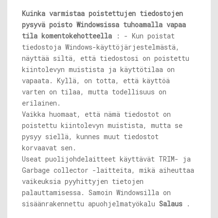
Kuinka varmistaa poistettujen tiedostojen
pysyvä poisto Windowsissa tuhoamalla vapaa
tila komentokehotteella
: - Kun poistat
tiedostoja Windows-käyttöjärjestelmästä,
näyttää siltä, ​​että tiedostosi on poistettu
kiintolevyn muistista ja käyttötilaa on
vapaata. Kyllä, on totta, että käyttöä
varten on tilaa, mutta todellisuus on
erilainen.
Vaikka huomaat, että nämä tiedostot on
poistettu kiintolevyn muistista, mutta se
pysyy siellä, kunnes muut tiedostot
korvaavat sen.
Useat puolijohdelaitteet käyttävät TRIM- ja
Garbage collector -laitteita, mikä aiheuttaa
vaikeuksia pyyhittyjen tietojen
palauttamisessa. Samoin Windowsilla on
sisäänrakennettu apuohjelmatyökalu
Salaus
.