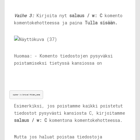
Vaihe 3:
Kirjoita nyt
salaus / w: C
komento
komentokehotteessa ja paina
Tulla sisään.
Huomaa: - Komento tiedostojen pysyväksi
poistamiseksi tietyssä kansiossa on
cipher /w:[drive]:folder_name
Esimerkiksi, jos poistamme kaikki poistetut
tiedostot pysyvästi kansiosta C, kirjoitamme
salaus / w: C
komentona komentokehotteessa.
Mutta jos haluat poistaa tiedostoja