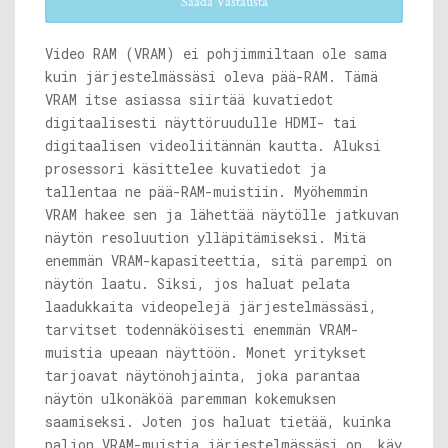
Saada Vastausta
Video RAM (VRAM) ei pohjimmiltaan ole sama
kuin järjestelmässäsi oleva pää-RAM. Tämä
VRAM itse asiassa siirtää kuvatiedot
digitaalisesti näyttöruudulle HDMI- tai
digitaalisen videoliitännän kautta. Aluksi
prosessori käsittelee kuvatiedot ja
tallentaa ne pää-RAM-muistiin. Myöhemmin
VRAM hakee sen ja lähettää näytölle jatkuvan
näytön resoluution ylläpitämiseksi. Mitä
enemmän VRAM-kapasiteettia, sitä parempi on
näytön laatu. Siksi, jos haluat pelata
laadukkaita videopelejä järjestelmässäsi,
tarvitset todennäköisesti enemmän VRAM-
muistia upeaan näyttöön. Monet yritykset
tarjoavat näytönohjainta, joka parantaa
näytön ulkonäköä paremman kokemuksen
saamiseksi. Joten jos haluat tietää, kuinka
paljon VRAM-muistia järjestelmässäsi on, käy