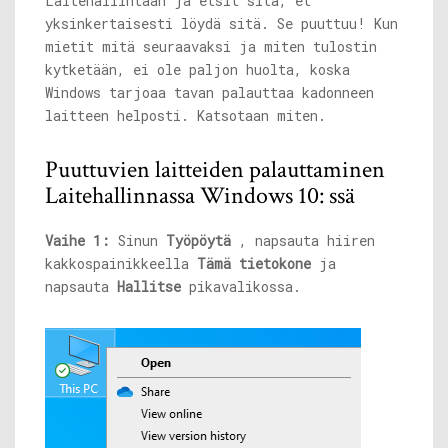
Laitehallintaan ja etsit sitä, et
yksinkertaisesti löydä sitä. Se puuttuu! Kun
mietit mitä seuraavaksi ja miten tulostin
kytketään, ei ole paljon huolta, koska
Windows tarjoaa tavan palauttaa kadonneen
laitteen helposti. Katsotaan miten.
Puuttuvien laitteiden palauttaminen
Laitehallinnassa Windows 10: ssä
Vaihe 1:
Sinun
Työpöytä
, napsauta hiiren
kakkospainikkeella
Tämä tietokone
ja
napsauta
Hallitse
pikavalikossa.