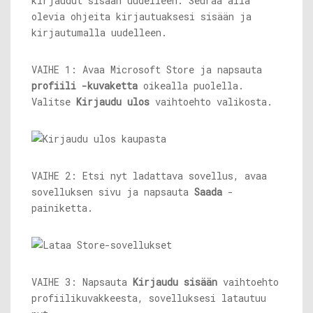
kirjaudut sisään uudelleen. Seuraa alla
olevia ohjeita kirjautuaksesi sisään ja
kirjautumalla uudelleen.
VAIHE 1: Avaa Microsoft Store ja napsauta
profiili
-kuvaketta
oikealla puolella.
Valitse
Kirjaudu ulos
vaihtoehto valikosta.
VAIHE 2: Etsi nyt ladattava sovellus, avaa
sovelluksen sivu ja napsauta
Saada
-
painiketta.
VAIHE 3: Napsauta
Kirjaudu sisään
vaihtoehto
profiilikuvakkeesta, sovelluksesi latautuu