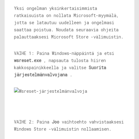
Yksi ongelman yksinkertaisimmista
ratkaisuista on nollata Microsoft-myymälä,
jotta se latautuu uudelleen ja ongelmasi
saattaa poistua. Noudata seuraavia ohjeita
palauttaaksesi Microsoft Store -välimuistin.
VAIHE 1: Paina Windows-näppäintä ja etsi
wsreset.exe
, napsauta tulosta hiiren
kakkospainikkeella ja valitse
Suorita
järjestelmänvalvojana
.
VAIHE 2: Paina
Joo
vaihtoehto vahvistaaksesi
Windows Store -välimuistin nollaamisen.