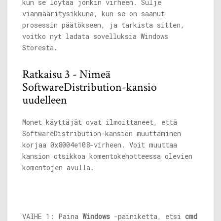
kun se löytää jonkin virheen. Sulje
vianmääritysikkuna, kun se on saanut
prosessin päätökseen, ja tarkista sitten,
voitko nyt ladata sovelluksia Windows
Storesta.
Ratkaisu 3 - Nimeä
SoftwareDistribution-kansio
uudelleen
Monet käyttäjät ovat ilmoittaneet, että
SoftwareDistribution-kansion muuttaminen
korjaa 0x8004e108-virheen. Voit muuttaa
kansion otsikkoa komentokehotteessa olevien
komentojen avulla.
VAIHE 1: Paina
Windows
-painiketta, etsi
cmd