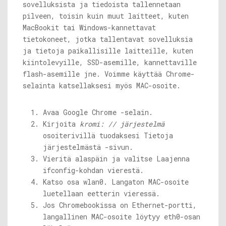
sovelluksista ja tiedoista tallennetaan
pilveen, toisin kuin muut laitteet, kuten
MacBookit tai Windows-kannettavat
tietokoneet, jotka tallentavat sovelluksia
ja tietoja paikallisille laitteille, kuten
kiintolevyille, SSD-asemille, kannettaville
flash-asemille jne. Voimme käyttää Chrome-
selainta katsellaksesi myös MAC-osoite.
Avaa Google Chrome -selain.
Kirjoita
kromi: // järjestelmä
osoiterivillä tuodaksesi Tietoja
järjestelmästä -sivun.
Vieritä alaspäin ja valitse Laajenna
ifconfig-kohdan vierestä.
Katso osa wlan0. Langaton MAC-osoite
luetellaan eetterin vieressä.
Jos Chromebookissa on Ethernet-portti,
langallinen MAC-osoite löytyy eth0-osan