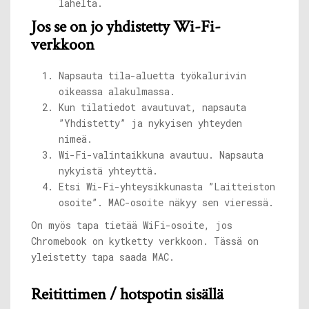
läheltä.
Jos se on jo yhdistetty Wi-Fi-
verkkoon
Napsauta tila-aluetta työkalurivin
oikeassa alakulmassa.
Kun tilatiedot avautuvat, napsauta
”Yhdistetty” ja nykyisen yhteyden
nimeä.
Wi-Fi-valintaikkuna avautuu. Napsauta
nykyistä yhteyttä.
Etsi Wi-Fi-yhteysikkunasta ”Laitteiston
osoite”. MAC-osoite näkyy sen vieressä.
On myös tapa tietää WiFi-osoite, jos
Chromebook on kytketty verkkoon. Tässä on
yleistetty tapa saada MAC.
Reitittimen / hotspotin sisällä