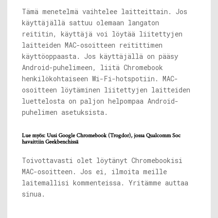
Tämä menetelmä vaihtelee laitteittain. Jos
käyttäjällä sattuu olemaan langaton
reititin, käyttäjä voi löytää liitettyjen
laitteiden MAC-osoitteen reitittimen
käyttöoppaasta. Jos käyttäjällä on pääsy
Android-puhelimeen, liitä Chromebook
henkilökohtaiseen Wi-Fi-hotspotiin. MAC-
osoitteen löytäminen liitettyjen laitteiden
luettelosta on paljon helpompaa Android-
puhelimen asetuksista.
Lue myös: Uusi Google Chromebook (Trogdor), jossa Qualcomm Soc
havaittiin Geekbenchissä
Toivottavasti olet löytänyt Chromebookisi
MAC-osoitteen. Jos ei, ilmoita meille
laitemallisi kommenteissa. Yritämme auttaa
sinua.