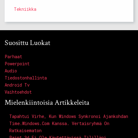
Tekniikka
Suosittu Luokat
Parhaat
Powerpoint
Audio
Tiedostonhallinta
Android Tv
Vaihtoehdot
Mielenkiintoisia Artikkeleita
Tapahtui Virhe, Kun Windows Synkronoi Ajankohdan
Time.windows.com Kanssa. Vertaisryhmä On
Ratkaisematon
Paint 3d Ei Ole Käytettävissä Tililläni