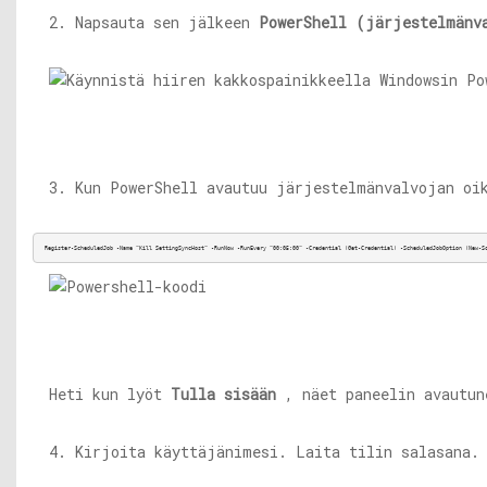
2. Napsauta sen jälkeen
PowerShell (järjestelmänv
3. Kun PowerShell avautuu järjestelmänvalvojan oi
Register-ScheduledJob -Name “Kill SettingSyncHost” -RunNow -RunEvery “00:05:00” -Credential (Get-Credential) -ScheduledJobOption (New-S
Heti kun lyöt
Tulla sisään
, näet paneelin avautun
4. Kirjoita käyttäjänimesi. Laita tilin salasana.