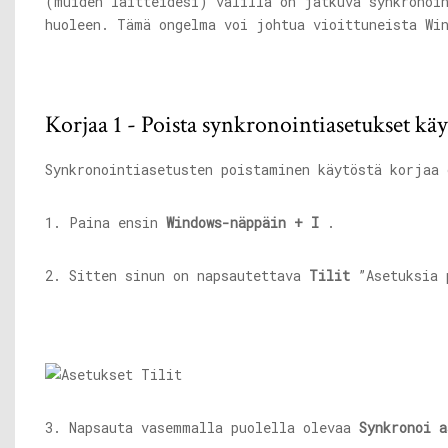
(muiden laitteidesi) välillä on jatkuva synkronoi
huoleen. Tämä ongelma voi johtua vioittuneista Win
Korjaa 1 - Poista synkronointiasetukset käy
Synkronointiasetusten poistaminen käytöstä korjaa 
1. Paina ensin
Windows-näppäin + I
.
2. Sitten sinun on napsautettava
Tilit
”Asetuksia 
3. Napsauta vasemmalla puolella olevaa
Synkronoi a