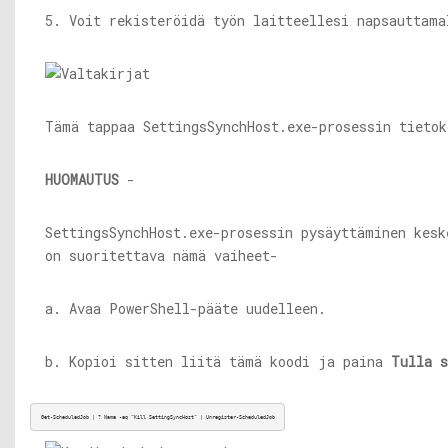
5. Voit rekisteröidä työn laitteellesi napsauttam
Tämä tappaa
SettingsSynchHost.exe-prosessin
tietok
HUOMAUTUS
-
SettingsSynchHost.exe-prosessin
pysäyttäminen keske
on suoritettava nämä vaiheet-
a. Avaa PowerShell-pääte uudelleen.
b. Kopioi sitten liitä tämä koodi ja paina
Tulla s
Get-ScheduledJob | ? Name -eq “Kill SettingSyncHost” | Unregister-ScheduledJob