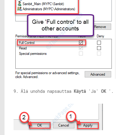
9. Älä unohda napsauttaa
Käytä
'Ja'
OK
'.