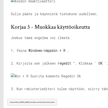
Sulje pääte ja käynnistä tietokone uudelleen.
Korjaa 3 - Muokkaa käyttöoikeutta
Joskus tämä ongelma voi ilmetä
1. Paina
Windows-näppäin + R
.
2. Kirjoita sen jälkeen
regedit
”. Klikkaa '
OK
'
3. Kun rekisterieditori tulee näyttöön, siirry täh
ComputerHKEY_CURRENT_USERSoftwareMicrosoftInputPersonalization