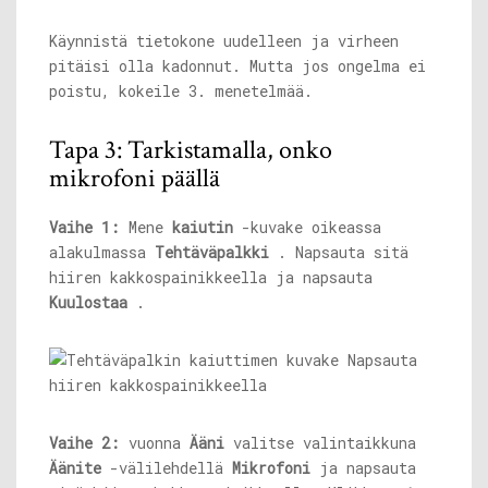
Käynnistä tietokone uudelleen ja virheen
pitäisi olla kadonnut. Mutta jos ongelma ei
poistu, kokeile 3. menetelmää.
Tapa 3: Tarkistamalla, onko
mikrofoni päällä
Vaihe 1:
Mene
kaiutin
-kuvake oikeassa
alakulmassa
Tehtäväpalkki
. Napsauta sitä
hiiren kakkospainikkeella ja napsauta
Kuulostaa
.
Vaihe 2:
vuonna
Ääni
valitse valintaikkuna
Äänite
-välilehdellä
Mikrofoni
ja napsauta