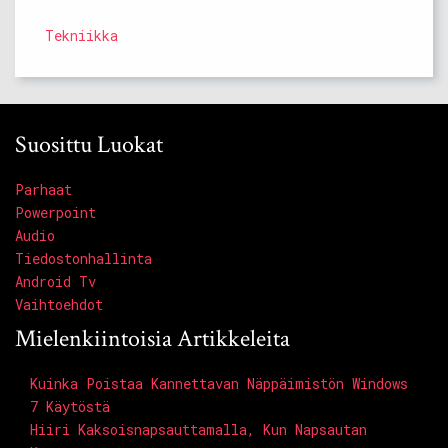
Tekniikka
Suosittu Luokat
Parhaat
Powerpoint
Audio
Tiedostonhallinta
Android Tv
Vaihtoehdot
Mielenkiintoisia Artikkeleita
Kuinka Poistaa Kannettavan Näppäimistön Windows
7 Käytöstä
Hiiri Kaksoisnapsauttamalla, Kun Napsautan