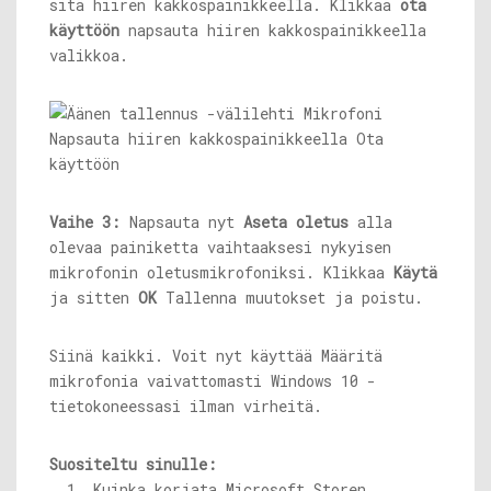
sitä hiiren kakkospainikkeella. Klikkaa
ota
käyttöön
napsauta hiiren kakkospainikkeella
valikkoa.
Vaihe 3:
Napsauta nyt
Aseta oletus
alla
olevaa painiketta vaihtaaksesi nykyisen
mikrofonin oletusmikrofoniksi. Klikkaa
Käytä
ja sitten
OK
Tallenna muutokset ja poistu.
Siinä kaikki. Voit nyt käyttää Määritä
mikrofonia vaivattomasti Windows 10 -
tietokoneessasi ilman virheitä.
Suositeltu sinulle:
Kuinka korjata Microsoft Storen