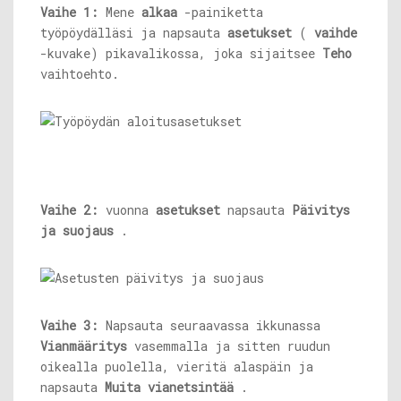
Vaihe 1:
Mene
alkaa
-painiketta
työpöydälläsi ja napsauta
asetukset
(
vaihde
-kuvake) pikavalikossa, joka sijaitsee
Teho
vaihtoehto.
Vaihe 2:
vuonna
asetukset
napsauta
Päivitys
ja suojaus
.
Vaihe 3:
Napsauta seuraavassa ikkunassa
Vianmääritys
vasemmalla ja sitten ruudun
oikealla puolella, vieritä alaspäin ja
napsauta
Muita vianetsintää
.