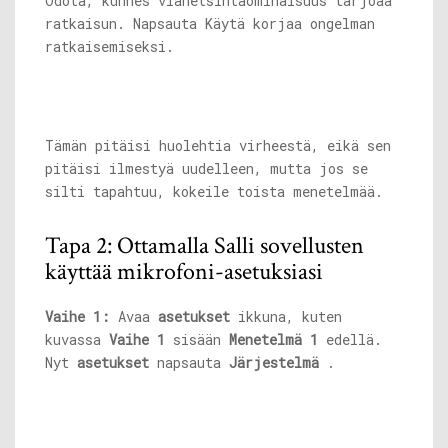
Odota, kunnes vianetsintäominaisuus tarjoaa
ratkaisun. Napsauta Käytä korjaa ongelman
ratkaisemiseksi.
Tämän pitäisi huolehtia virheestä, eikä sen
pitäisi ilmestyä uudelleen, mutta jos se
silti tapahtuu, kokeile toista menetelmää.
Tapa 2: Ottamalla Salli sovellusten
käyttää mikrofoni-asetuksiasi
Vaihe 1:
Avaa
asetukset
ikkuna, kuten
kuvassa
Vaihe 1
sisään
Menetelmä 1
edellä.
Nyt
asetukset
napsauta
Järjestelmä
.