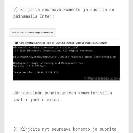
2] Kirjoita seuraava komento ja suorita se
painamalla Enter:
DISM.exe
 /Online /Cleanup-image /Restorehealth
Järjestelmän puhdistaminen komentoriviltä
vaatii jonkin aikaa.
3] Kirjoita nyt seuraava komento ja suorita