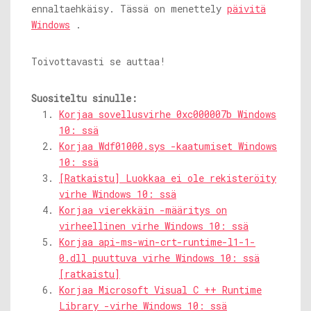
ennaltaehkäisy. Tässä on menettely
päivitä
Windows
.
Toivottavasti se auttaa!
Suositeltu sinulle:
Korjaa sovellusvirhe 0xc000007b Windows
10: ssä
Korjaa Wdf01000.sys -kaatumiset Windows
10: ssä
[Ratkaistu] Luokkaa ei ole rekisteröity
virhe Windows 10: ssä
Korjaa vierekkäin -määritys on
virheellinen virhe Windows 10: ssä
Korjaa api-ms-win-crt-runtime-l1-1-
0.dll puuttuva virhe Windows 10: ssä
[ratkaistu]
Korjaa Microsoft Visual C ++ Runtime
Library -virhe Windows 10: ssä