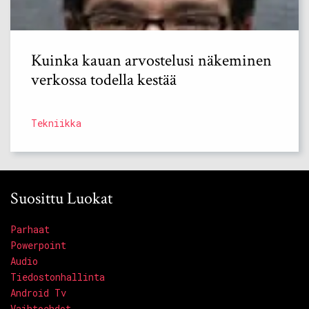
Kuinka kauan arvostelusi näkeminen
verkossa todella kestää
Tekniikka
Suosittu Luokat
Parhaat
Powerpoint
Audio
Tiedostonhallinta
Android Tv
Vaihtoehdot