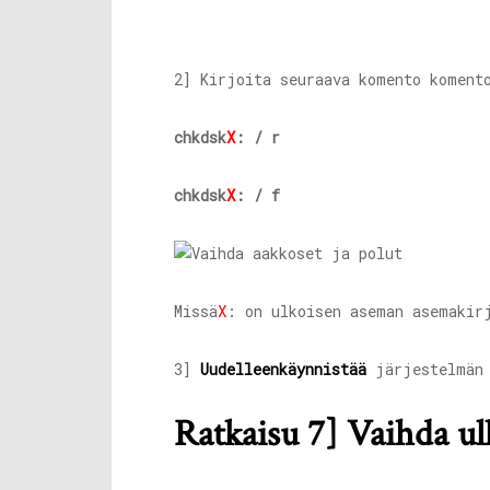
2] Kirjoita seuraava komento koment
chkdsk
X
: / r
chkdsk
X
: / f
Missä
X
: on ulkoisen aseman asemakir
3]
Uudelleenkäynnistää
järjestelmän 
Ratkaisu 7] Vaihda u