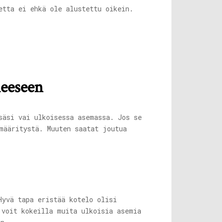
etta ei ehkä ole alustettu oikein.
neeseen
säsi vai ulkoisessa asemassa. Jos se
määritystä. Muuten saatat joutua
Hyvä tapa eristää kotelo olisi
 voit kokeilla muita ulkoisia asemia