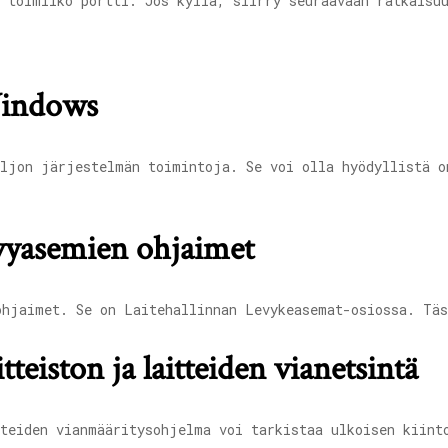
 toimiiko portti. Jos kyllä, siirry seuraavaan ratkaisu
Windows
aljon järjestelmän toimintoja. Se voi olla hyödyllistä o
evyasemien ohjaimet
ohjaimet. Se on Laitehallinnan Levykeasemat-osiossa. Tä
tteiston ja laitteiden vianetsintä
tteiden vianmääritysohjelma voi tarkistaa ulkoisen kiint