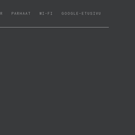
ER
PARHAAT
WI-FI
GOOGLE-ETUSIVU