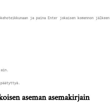
okehoteikkunaan ja paina Enter jokaisen komennon jälkeen
jain.
päätyttyä.
lkoisen aseman asemakirjain