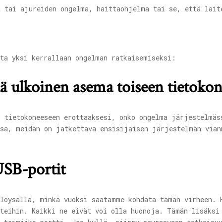
a tai ajureiden ongelma, haittaohjelma tai se, että lait
ita yksi kerrallaan ongelman ratkaisemiseksi:
tää ulkoinen asema toiseen tietoko
n tietokoneeseen erottaaksesi, onko ongelma järjestelmäs
ssa, meidän on jatkettava ensisijaisen järjestelmän vian
USB-portit
 löysällä, minkä vuoksi saatamme kohdata tämän virheen. 
tteihin. Kaikki ne eivät voi olla huonoja. Tämän lisäksi