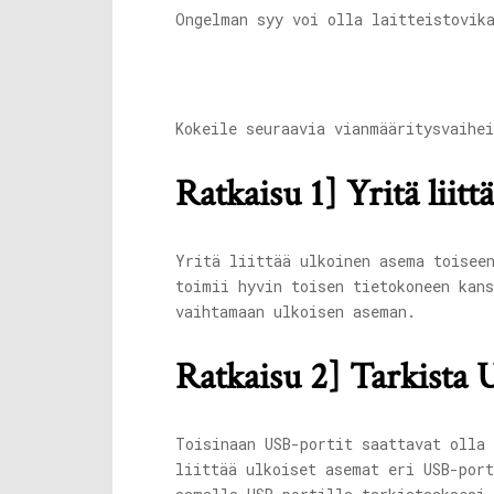
Ongelman syy voi olla laitteistovik
Kokeile seuraavia vianmääritysvaihe
Ratkaisu 1] Yritä liit
Yritä liittää ulkoinen asema toisee
toimii hyvin toisen tietokoneen kan
vaihtamaan ulkoisen aseman.
Ratkaisu 2] Tarkista 
Toisinaan USB-portit saattavat olla
liittää ulkoiset asemat eri USB-por