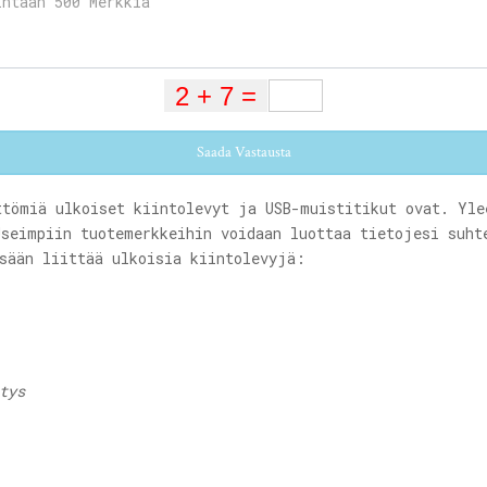
Saada Vastausta
ttömiä ulkoiset kiintolevyt ja USB-muistitikut ovat. Yle
Useimpiin tuotemerkkeihin voidaan luottaa tietojesi suht
ssään liittää ulkoisia kiintolevyjä: