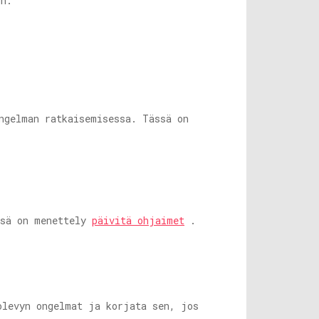
un.
ngelman ratkaisemisessa. Tässä on
ssä on menettely
päivitä ohjaimet
.
olevyn ongelmat ja korjata sen, jos