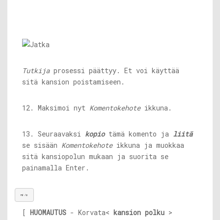
Tutkija
prosessi päättyy. Et voi käyttää
sitä kansion poistamiseen.
12. Maksimoi nyt
Komentokehote
ikkuna.
13. Seuraavaksi
kopio
tämä komento ja
liitä
se sisään
Komentokehote
ikkuna ja muokkaa
sitä kansiopolun mukaan ja suorita se
painamalla Enter.
rd /s 
[
HUOMAUTUS
- Korvata<
kansion polku
>