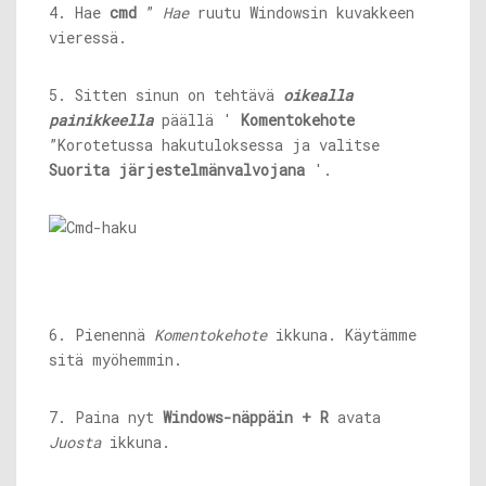
4. Hae
cmd
”
Hae
ruutu Windowsin kuvakkeen
vieressä.
5. Sitten sinun on tehtävä
oikealla
painikkeella
päällä '
Komentokehote
”Korotetussa hakutuloksessa ja valitse
Suorita järjestelmänvalvojana
'.
6. Pienennä
Komentokehote
ikkuna. Käytämme
sitä myöhemmin.
7. Paina nyt
Windows-näppäin + R
avata
Juosta
ikkuna.