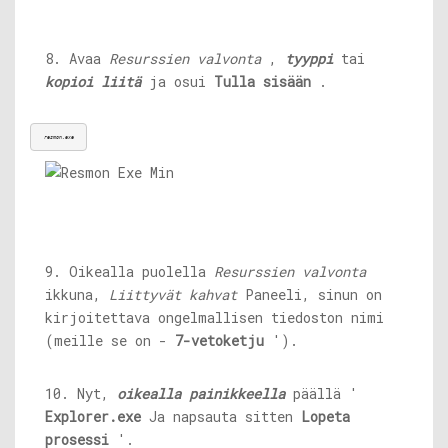
8. Avaa
Resurssien valvonta
,
tyyppi
tai
kopioi liitä
ja osui
Tulla sisään
.
resmon.exe
9. Oikealla puolella
Resurssien valvonta
ikkuna,
Liittyvät kahvat
Paneeli, sinun on
kirjoitettava ongelmallisen tiedoston nimi
(meille se on -
7-vetoketju
').
10. Nyt,
oikealla painikkeella
päällä '
Explorer.exe
Ja napsauta sitten
Lopeta
prosessi
'.