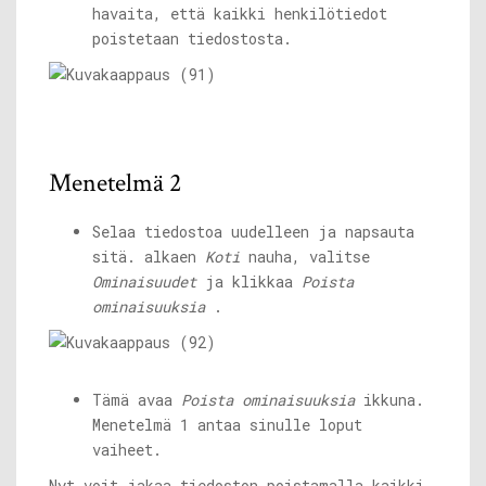
havaita, että kaikki henkilötiedot
poistetaan tiedostosta.
Menetelmä 2
Selaa tiedostoa uudelleen ja napsauta
sitä. alkaen
Koti
nauha, valitse
Ominaisuudet
ja klikkaa
Poista
ominaisuuksia
.
Tämä avaa
Poista ominaisuuksia
ikkuna.
Menetelmä 1 antaa sinulle loput
vaiheet.
Nyt voit jakaa tiedoston poistamalla kaikki