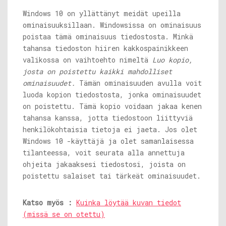
Windows 10 on yllättänyt meidät upeilla
ominaisuuksillaan. Windowsissa on ominaisuus
poistaa tämä ominaisuus tiedostosta. Minkä
tahansa tiedoston hiiren kakkospainikkeen
valikossa on vaihtoehto nimeltä
Luo kopio,
josta on poistettu kaikki mahdolliset
ominaisuudet.
Tämän ominaisuuden avulla voit
luoda kopion tiedostosta, jonka ominaisuudet
on poistettu. Tämä kopio voidaan jakaa kenen
tahansa kanssa, jotta tiedostoon liittyviä
henkilökohtaisia ​​tietoja ei jaeta. Jos olet
Windows 10 -käyttäjä ja olet samanlaisessa
tilanteessa, voit seurata alla annettuja
ohjeita jakaaksesi tiedostosi, joista on
poistettu salaiset tai tärkeät ominaisuudet.
Katso myös :
Kuinka löytää kuvan tiedot
(missä se on otettu)