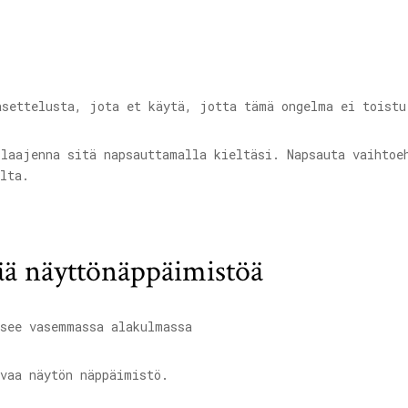
asettelusta, jota et käytä, jotta tämä ongelma ei toistu
 laajenna sitä napsauttamalla kieltäsi. Napsauta vaihtoe
lta.
tää näyttönäppäimistöä
see vasemmassa alakulmassa
vaa näytön näppäimistö.