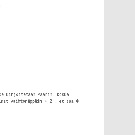
a.
se kirjoitetaan väärin, koska
ainat
vaihtonäppäin + 2
, et saa
@
,