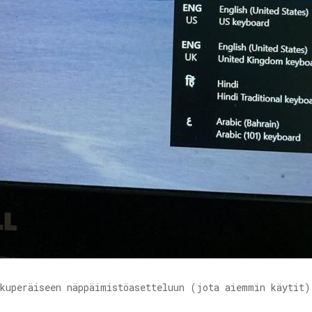
lkuperäiseen näppäimistöasetteluun (jota aiemmin käytit)