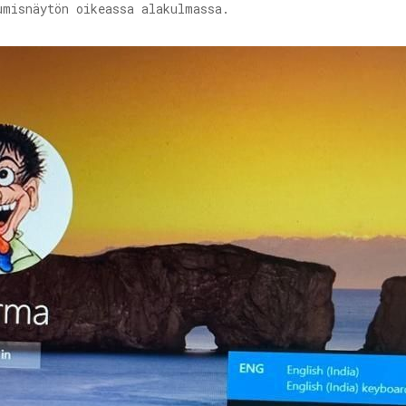
misnäytön oikeassa alakulmassa.