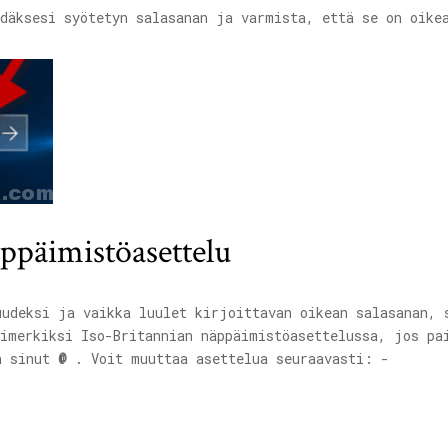
däksesi syötetyn salasanan ja varmista, että se on oike
äppäimistöasettelu
uudeksi ja vaikka luulet kirjoittavan oikean salasanan, 
simerkiksi Iso-Britannian näppäimistöasettelussa, jos p
a sinut
@
. Voit muuttaa asettelua seuraavasti: -