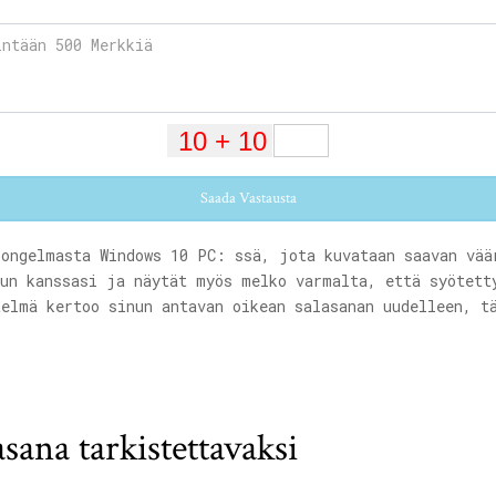
Saada Vastausta
 ongelmasta Windows 10 PC: ssä, jota kuvataan saavan vää
nun kanssasi ja näytät myös melko varmalta, että syötett
telmä kertoo sinun antavan oikean salasanan uudelleen, t
asana tarkistettavaksi