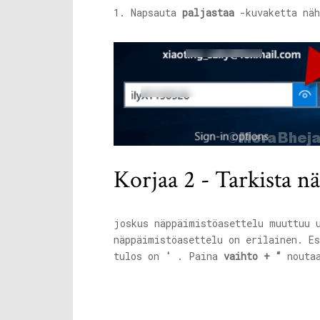
1. Napsauta
paljastaa
-kuvaketta näh
Korjaa 2 - Tarkista n
joskus näppäimistöasettelu muuttuu 
näppäimistöasettelu on erilainen. E
tulos on
'
. Paina
vaihto + “
nouta