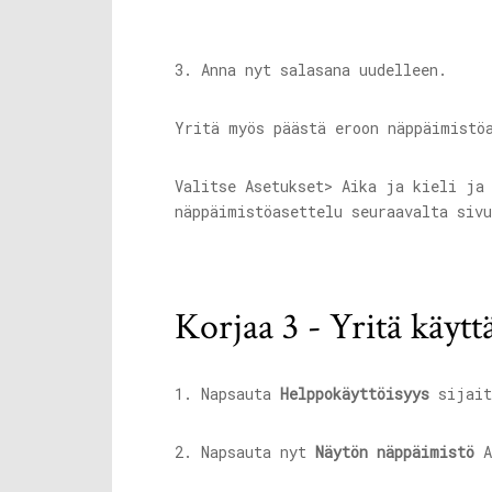
3. Anna nyt salasana uudelleen.
Yritä myös päästä eroon näppäimistö
Valitse Asetukset> Aika ja kieli ja
näppäimistöasettelu seuraavalta sivu
Korjaa 3 - Yritä käyt
1. Napsauta
Helppokäyttöisyys
sijait
2. Napsauta nyt
Näytön näppäimistö
A