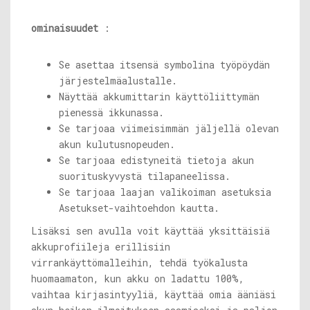
ominaisuudet
:
Se asettaa itsensä symbolina työpöydän
järjestelmäalustalle.
Näyttää akkumittarin käyttöliittymän
pienessä ikkunassa.
Se tarjoaa viimeisimmän jäljellä olevan
akun kulutusnopeuden.
Se tarjoaa edistyneitä tietoja akun
suorituskyvystä tilapaneelissa.
Se tarjoaa laajan valikoiman asetuksia
Asetukset-vaihtoehdon kautta.
Lisäksi sen avulla voit käyttää yksittäisiä
akkuprofiileja erillisiin
virrankäyttömalleihin, tehdä työkalusta
huomaamaton, kun akku on ladattu 100%,
vaihtaa kirjasintyyliä, käyttää omia ääniäsi