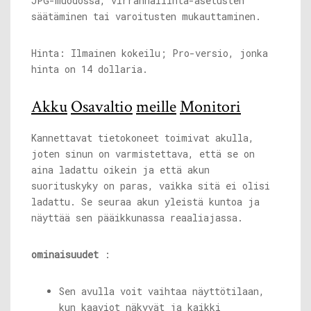
JPG-muodossa, virranhallinta-asetusten
säätäminen tai varoitusten mukauttaminen.
Hinta: Ilmainen kokeilu; Pro-versio, jonka
hinta on 14 dollaria.
Akku
Osavaltio
meille
Monitori
Kannettavat tietokoneet toimivat akulla,
joten sinun on varmistettava, että se on
aina ladattu oikein ja että akun
suorituskyky on paras, vaikka sitä ei olisi
ladattu. Se seuraa akun yleistä kuntoa ja
näyttää sen pääikkunassa reaaliajassa.
ominaisuudet
:
Sen avulla voit vaihtaa näyttötilaan,
kun kaaviot näkyvät ja kaikki