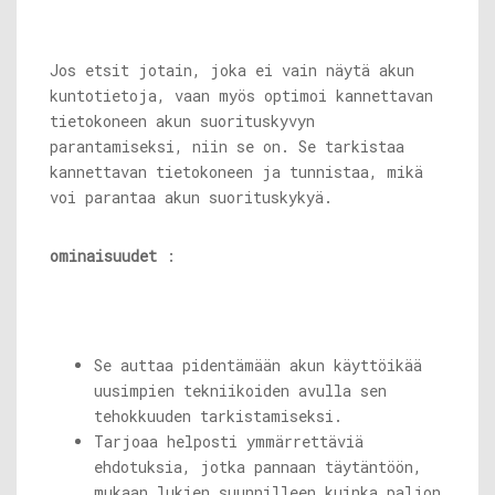
Jos etsit jotain, joka ei vain näytä akun
kuntotietoja, vaan myös optimoi kannettavan
tietokoneen akun suorituskyvyn
parantamiseksi, niin se on. Se tarkistaa
kannettavan tietokoneen ja tunnistaa, mikä
voi parantaa akun suorituskykyä.
ominaisuudet
:
Se auttaa pidentämään akun käyttöikää
uusimpien tekniikoiden avulla sen
tehokkuuden tarkistamiseksi.
Tarjoaa helposti ymmärrettäviä
ehdotuksia, jotka pannaan täytäntöön,
mukaan lukien suunnilleen kuinka paljon