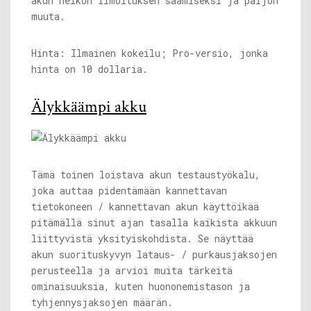
akun heikon ilmoituksen saamiseksi ja paljon
muuta.
Hinta: Ilmainen kokeilu; Pro-versio, jonka
hinta on 10 dollaria.
Älykkäämpi akku
Tämä toinen loistava akun testaustyökalu,
joka auttaa pidentämään kannettavan
tietokoneen / kannettavan akun käyttöikää
pitämällä sinut ajan tasalla kaikista akkuun
liittyvistä yksityiskohdista. Se näyttää
akun suorituskyvyn lataus- / purkausjaksojen
perusteella ja arvioi muita tärkeitä
ominaisuuksia, kuten huononemistason ja
tyhjennysjaksojen määrän.