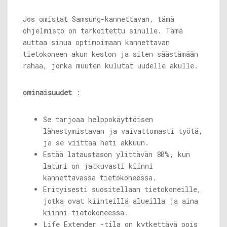
Jos omistat Samsung-kannettavan, tämä
ohjelmisto on tarkoitettu sinulle. Tämä
auttaa sinua optimoimaan kannettavan
tietokoneen akun keston ja siten säästämään
rahaa, jonka muuten kulutat uudelle akulle.
ominaisuudet
:
Se tarjoaa helppokäyttöisen
lähestymistavan ja vaivattomasti työtä,
ja se viittaa heti akkuun.
Estää lataustason ylittävän 80%, kun
laturi on jatkuvasti kiinni
kannettavassa tietokoneessa.
Erityisesti suositellaan tietokoneille,
jotka ovat kiinteillä alueilla ja aina
kiinni tietokoneessa.
Life Extender -tila on kytkettävä pois