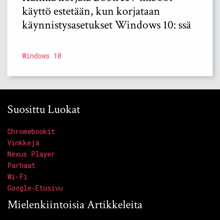
käyttö estetään, kun korjataan
käynnistysasetukset Windows 10: ssä
Windows 10
Suosittu Luokat
Chromebookit
Vinkkejä
Nexus Player
Parhaat
Wi-Fi
Google-Etusivu
Mielenkiintoisia Artikkeleita