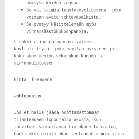
akkuyksiköiden kanssa.
Se voi toimia taustasovelluksena, joka
voidaan avata tehtäväpalkista.
Se pystyy käsittelemään myös
virransäästökokoonpanoja.
Lisäksi siinä on suoraviivainen
käyttöliittymä, joka näyttää nykyisen ja
koko akun keston sekä akun kunnon ja
virrankulutuksen.
Hinta: Freeware.
Johtopäätös
Jos et halua jäädä odottamattomaan
tilanteeseen loppumalla akusta, kun
tarvitset kannettavaa tietokonetta eniten,
hanki yksi näistä akun testausohjelmistoista