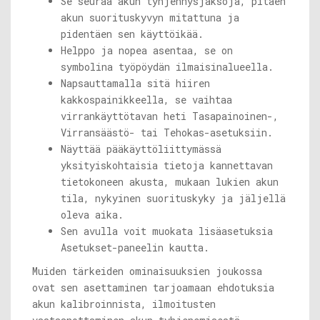
Se seuraa akun tyhjennysjaksoja, pitäen
akun suorituskyvyn mitattuna ja
pidentäen sen käyttöikää.
Helppo ja nopea asentaa, se on
symbolina työpöydän ilmaisinalueella.
Napsauttamalla sitä hiiren
kakkospainikkeella, se vaihtaa
virrankäyttötavan heti Tasapainoinen-,
Virransäästö- tai Tehokas-asetuksiin.
Näyttää pääkäyttöliittymässä
yksityiskohtaisia ​​tietoja kannettavan
tietokoneen akusta, mukaan lukien akun
tila, nykyinen suorituskyky ja jäljellä
oleva aika.
Sen avulla voit muokata lisäasetuksia
Asetukset-paneelin kautta.
Muiden tärkeiden ominaisuuksien joukossa
ovat sen asettaminen tarjoamaan ehdotuksia
akun kalibroinnista, ilmoitusten