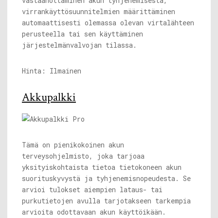
vastaanottaminen akun tyhjenemisestä,
virrankäyttösuunnitelmien määrittäminen
automaattisesti olemassa olevan virtalähteen
perusteella tai sen käyttäminen
järjestelmänvalvojan tilassa.
Hinta: Ilmainen
Akkupalkki
Tämä on pienikokoinen akun
terveysohjelmisto, joka tarjoaa
yksityiskohtaista tietoa tietokoneen akun
suorituskyvystä ja tyhjenemisnopeudesta. Se
arvioi tulokset aiempien lataus- tai
purkutietojen avulla tarjotakseen tarkempia
arvioita odottavaan akun käyttöikään.