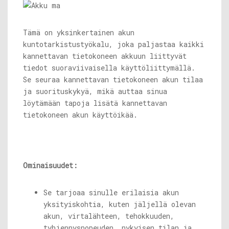
Tämä on yksinkertainen akun
kuntotarkistustyökalu, joka paljastaa kaikki
kannettavan tietokoneen akkuun liittyvät
tiedot suoraviivaisella käyttöliittymällä.
Se seuraa kannettavan tietokoneen akun tilaa
ja suorituskykyä, mikä auttaa sinua
löytämään tapoja lisätä kannettavan
tietokoneen akun käyttöikää.
Ominaisuudet:
Se tarjoaa sinulle erilaisia ​​akun
yksityiskohtia, kuten jäljellä olevan
akun, virtalähteen, tehokkuuden,
tyhjennysnopeuden, nykyisen tilan ja